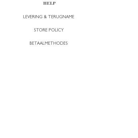
HELP
LEVERING & TERUGNAME
STORE POLICY
BETAALMETHODES
CONTACT
+32 495 28 08 70
INFO@NYSENDESIGN.COM
NIEUWSBRIEF