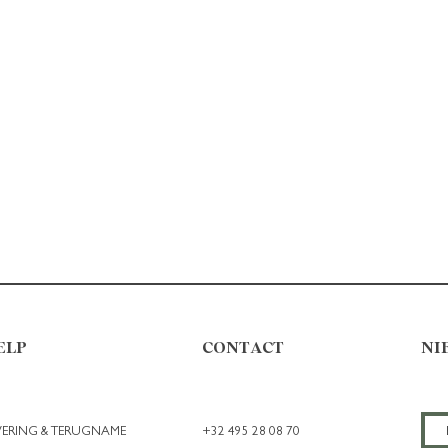
ELP
CONTACT
NI
VERING & TERUGNAME
+32 495 28 08 70