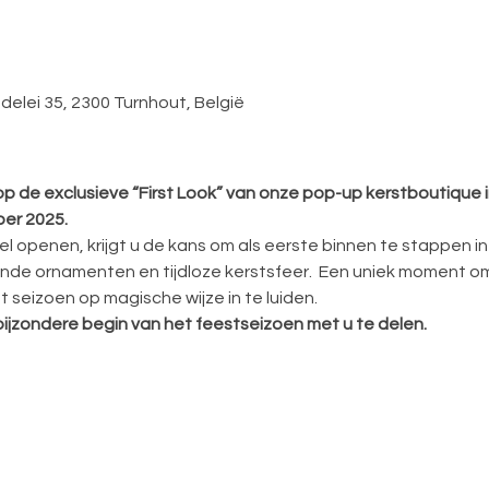
delei 35, 2300 Turnhout, België
 op de exclusieve “First Look” van onze pop-up kerstboutique in
ber 2025.
l openen, krijgt u de kans om als eerste binnen te stappen in
ende ornamenten en tijdloze kerstsfeer.  Een uniek moment om
seizoen op magische wijze in te luiden.
t bijzondere begin van het feestseizoen met u te delen.