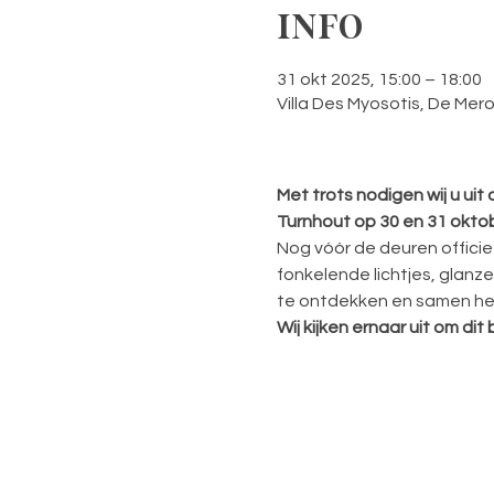
INFO
31 okt 2025, 15:00 – 18:00
Villa Des Myosotis, De Mero
Met trots nodigen wij u uit
Turnhout op 30 en 31 okto
Nog vóór de deuren officiee
fonkelende lichtjes, glanz
te ontdekken en samen het 
Wij kijken ernaar uit om di