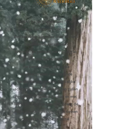
XMAS by Jan presenteert "The
Perfect Christmas Collection",
bestaande uit luxueuze met de hand
beschilderde kerstboom
ornamenten gemaakt van Pools glas.
Dit zijn authentieke
verzamelstukken, klassieke
kerstdecoraties met verfijnde
details die een speciale feestelijke
schittering aan uw feestdagen zullen
geven. Elk ornament is uniek en met
liefde en zorg vervaardigd. Breng de
magie van Kerstmis bij u thuis binnen
met deze tijdloze collectie.